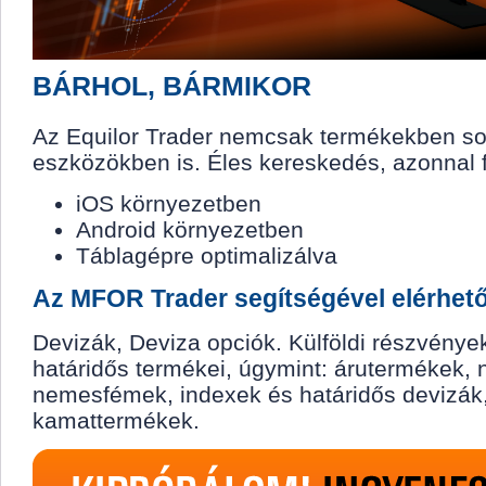
BÁRHOL, BÁRMIKOR
Az Equilor Trader nemcsak termékekben s
eszközökben is. Éles kereskedés, azonnal f
iOS környezetben
Android környezetben
Táblagépre optimalizálva
Az MFOR Trader segítségével elérhető
Devizák, Deviza opciók. Külföldi részvények
határidős termékei, úgymint: árutermékek,
nemesfémek, indexek és határidős devizák
kamattermékek.